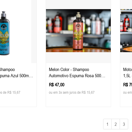
Melon Color - Shampoo
Moto
puma Azul 500ml -
Automotivo Espuma Rosa 500ml -
1,5L 
Easy Tech
R$ 47,00
R$ 7
os de R$ 15,67
ou em 3x sem juros de R$ 15,67
ou em
1
2
3