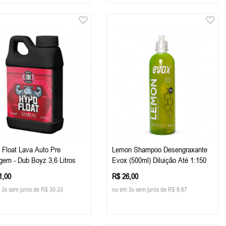
 Float Lava Auto Pre
Lemon Shampoo Desengraxante
gem - Dub Boyz 3,6 Litros
Evox (500ml) Diluição Até 1:150
1,00
R$ 26,00
 3x sem juros de R$ 30,33
ou em 3x sem juros de R$ 8,67