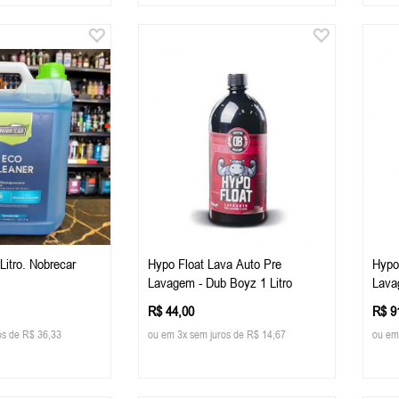
Litro. Nobrecar
Hypo Float Lava Auto Pre
Hypo
Lavagem - Dub Boyz 1 Litro
Lava
R$ 44,00
R$ 9
os de R$ 36,33
ou em 3x sem juros de R$ 14,67
ou em