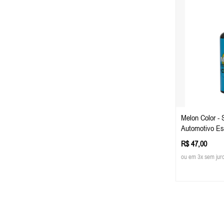
Melon Color - Shampoo
Automotivo Es
Easy Tech
R$ 47,00
ou em 3x sem jur