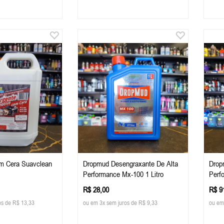
m Cera Suavclean
Dropmud Desengraxante De Alta
Drop
Performance Mx-100 1 Litro
Perf
R$ 28,00
R$ 9
os de R$ 13,33
ou em 3x sem juros de R$ 9,33
ou em