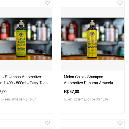
n - Shampoo Automotivo
Melon Color - Shampoo
ro 1:400 - 500ml - Easy Tech
Automotivo Espuma Amarela
500ml - Easy Tech
2,00
R$ 47,00
 3x sem juros de R$ 10,67
ou em 3x sem juros de R$ 15,67