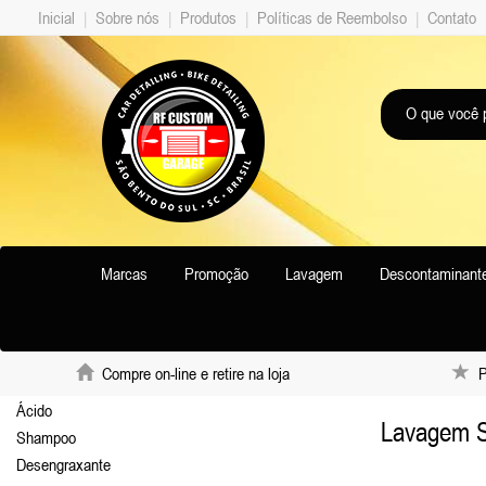
Inicial
|
Sobre nós
|
Produtos
|
Políticas de Reembolso
|
Contato
Marcas
Promoção
Lavagem
Descontaminant
Compre on-line e retire na loja
Pr
Ácido
Lavagem 
Shampoo
Desengraxante