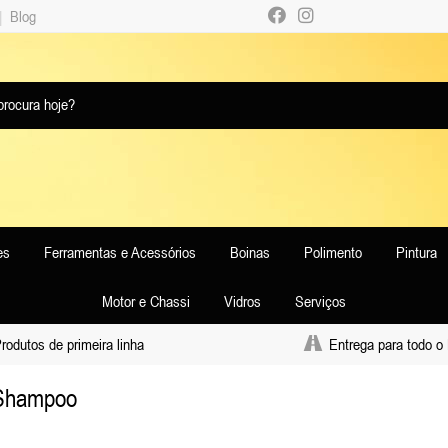
|
Blog
es
Ferramentas e Acessórios
Boinas
Polimento
Pintura
Motor e Chassi
Vidros
Serviços
odutos de primeira linha
Entrega para todo o 
Shampoo