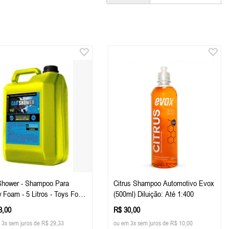
Shower - Shampoo Para
Citrus Shampoo Automotivo Evox
 Foam - 5 Litros - Toys For
(500ml) Diluição: Até 1:400
8,00
R$ 30,00
 3x sem juros de R$ 29,33
ou em 3x sem juros de R$ 10,00