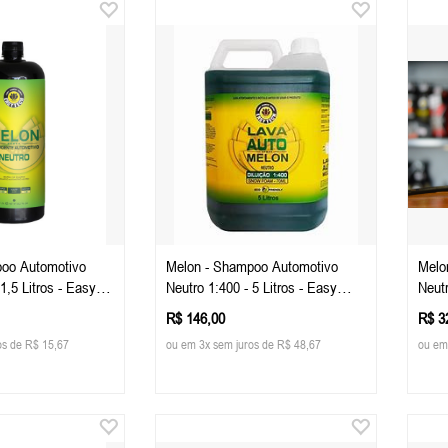
oo Automotivo
Melon - Shampoo Automotivo
Melo
1,5 Litros - Easy
Neutro 1:400 - 5 Litros - Easy
Neut
Tech
R$ 146,00
R$ 3
os de R$ 15,67
ou em 3x sem juros de R$ 48,67
ou em