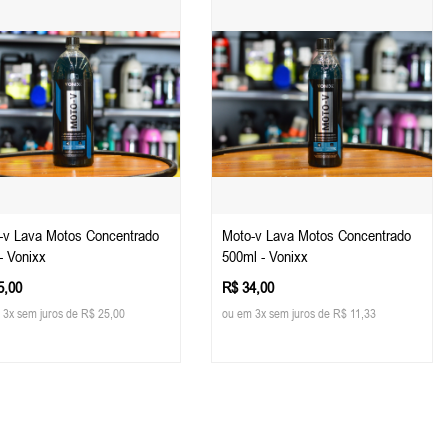
-v Lava Motos Concentrado
Moto-v Lava Motos Concentrado
- Vonixx
500ml - Vonixx
5,00
R$ 34,00
 3x sem juros de R$ 25,00
ou em 3x sem juros de R$ 11,33