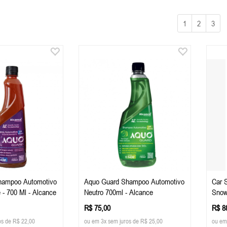
1
2
3
hampoo Automotivo
Aquo Guard Shampoo Automotivo
Car 
 - 700 Ml - Alcance
Neutro 700ml - Alcance
Snow
Boys
R$ 75,00
R$ 8
os de R$ 22,00
ou em 3x sem juros de R$ 25,00
ou em