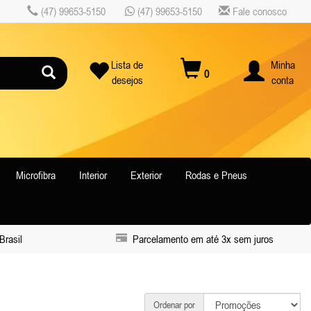
(47) 99653-5150
(47) 99653-5150
Fale conosco
Lista de
Minha
0
desejos
conta
Microfibra
Interior
Exterior
Rodas e Pneus
Brasil
Parcelamento em até 3x sem juros
Ordenar por