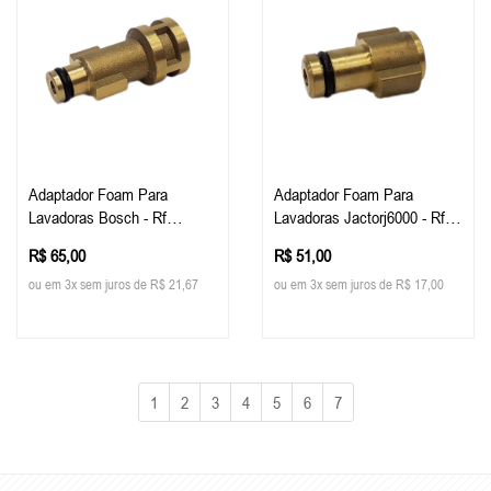
Adaptador Foam Para
Adaptador Foam Para
Lavadoras Bosch - Rf
Lavadoras Jactorj6000 - Rf
Custom
Custom
R$ 65,00
R$ 51,00
ou em 3x sem juros de R$ 21,67
ou em 3x sem juros de R$ 17,00
1
2
3
4
5
6
7