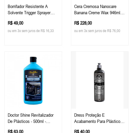
Borrifador Resistente A
Cera Cremosa Nanocare
Solvente Trigger Sprayer
Banana Creme Wax 946ml
Malco
Malco
R$ 49,00
R$ 228,00
ou em 3x sem juros de R$ 16,33
ou em 3x sem juros de R$ 76,00
Doctor Shine Revitalizador
Dress Proteção E
De Plásticos - 500ml -
Acabamento Para Plásticos
Cadillac
E Interiores 500ml - Easy
R$ 63,00
R$ 40,00