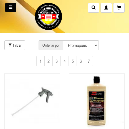
Filtrar
Ordenar por
1
2
3
4
5
6
7