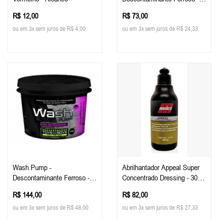
300g - Toys For Boys
R$ 12,00
R$ 73,00
ou em 3x sem juros de R$ 4,00
ou em 3x sem juros de R$ 24,33
Wash Pump -
Abrilhantador Appeal Super
Descontaminante Ferroso -
Concentrado Dressing - 300
800g - Toys For Boys
Ml - Malco
R$ 144,00
R$ 82,00
ou em 3x sem juros de R$ 48,00
ou em 3x sem juros de R$ 27,33