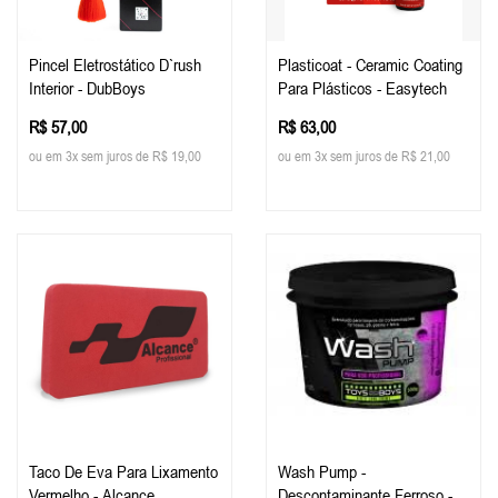
Pincel Eletrostático D`rush
Plasticoat - Ceramic Coating
Interior - DubBoys
Para Plásticos - Easytech
R$ 57,00
R$ 63,00
ou em 3x sem juros de R$ 19,00
ou em 3x sem juros de R$ 21,00
Taco De Eva Para Lixamento
Wash Pump -
Vermelho - Alcance
Descontaminante Ferroso -