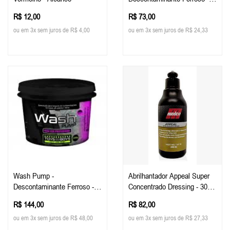
300g - Toys For Boys
R$ 12,00
R$ 73,00
ou em 3x sem juros de R$ 4,00
ou em 3x sem juros de R$ 24,33
Wash Pump -
Abrilhantador Appeal Super
Descontaminante Ferroso -
Concentrado Dressing - 300
800g - Toys For Boys
Ml - Malco
R$ 144,00
R$ 82,00
ou em 3x sem juros de R$ 48,00
ou em 3x sem juros de R$ 27,33