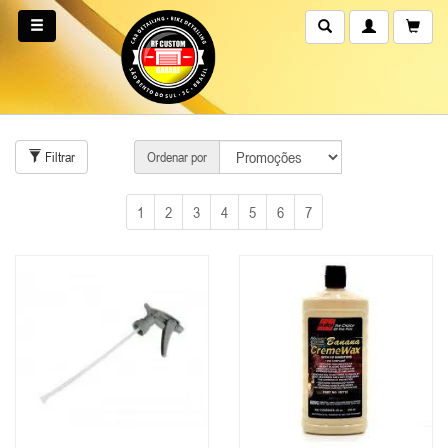
Filtrar
Ordenar por
1
2
3
4
5
6
7