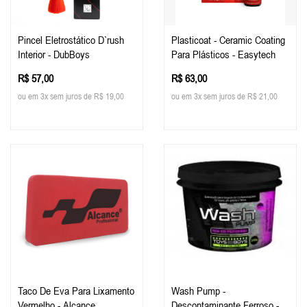
Pincel Eletrostático D`rush
Plasticoat - Ceramic Coating
Interior - DubBoys
Para Plásticos - Easytech
R$ 57,00
R$ 63,00
ou em 3x sem juros de R$ 19,00
ou em 3x sem juros de R$ 21,00
Taco De Eva Para Lixamento
Wash Pump -
Vermelho - Alcance
Descontaminante Ferroso -