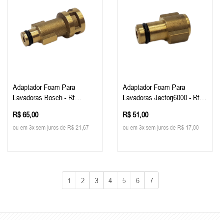
Adaptador Foam Para
Adaptador Foam Para
Lavadoras Bosch - Rf
Lavadoras Jactorj6000 - Rf
Custom
Custom
R$ 65,00
R$ 51,00
ou em 3x sem juros de R$ 21,67
ou em 3x sem juros de R$ 17,00
1
2
3
4
5
6
7