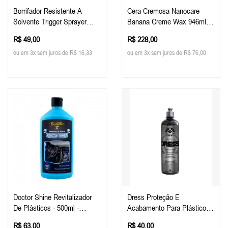
Borrifador Resistente A
Cera Cremosa Nanocare
Solvente Trigger Sprayer
Banana Creme Wax 946ml
Malco
Malco
R$ 49,00
R$ 228,00
ou em 3x sem juros de R$ 16,33
ou em 3x sem juros de R$ 76,00
Doctor Shine Revitalizador
Dress Proteção E
De Plásticos - 500ml -
Acabamento Para Plásticos
Cadillac
E Interiores 500ml - Easy
R$ 63,00
R$ 40,00