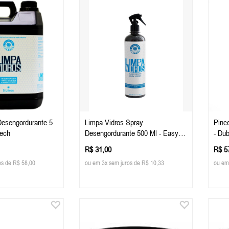
Desengordurante 5
Limpa Vidros Spray
Pince
Tech
Desengordurante 500 Ml - Easy
- Du
Tech
R$ 31,00
R$ 5
os de R$ 58,00
ou em 3x sem juros de R$ 10,33
ou em