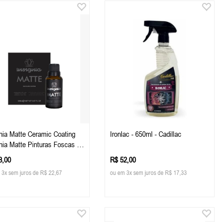
gnia Matte Ceramic Coating
Ironlac - 650ml - Cadillac
gnia Matte Pinturas Foscas E
adas 30ml - Easytech
8,00
R$ 52,00
 3x sem juros de R$ 22,67
ou em 3x sem juros de R$ 17,33