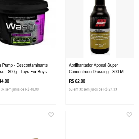
 Pump - Descontaminante
Abrilhantador Appeal Super
oso - 800g - Toys For Boys
Concentrado Dressing - 300 Ml -
Malco
44,00
R$ 82,00
 3x sem juros de R$ 48,00
ou em 3x sem juros de R$ 27,33