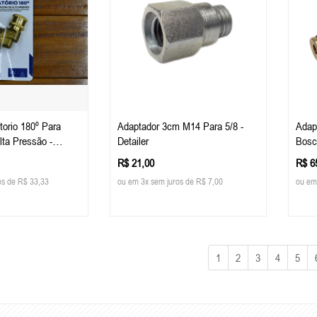
torio 180º Para
Adaptador 3cm M14 Para 5/8 -
Adap
lta Pressão -
Detailer
Bosc
R$ 21,00
R$ 6
os de R$ 33,33
ou em 3x sem juros de R$ 7,00
ou em
1
2
3
4
5