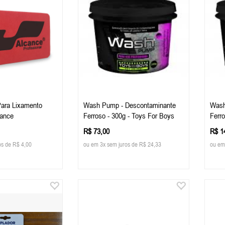
ara Lixamento
Wash Pump - Descontaminante
Wash
cance
Ferroso - 300g - Toys For Boys
Ferr
R$ 73,00
R$ 1
os de R$ 4,00
ou em 3x sem juros de R$ 24,33
ou em