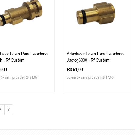
tador Foam Para Lavadoras
Adaptador Foam Para Lavadoras
h - Rf Custom
Jactorj6000 - Rf Custom
5,00
R$ 51,00
 3x sem juros de R$ 21,67
ou em 3x sem juros de R$ 17,00
6
7