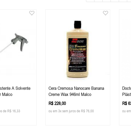
istente A Solvente
Cera Cremosa Nanocare Banana
Docto
r Malco
Creme Wax 946ml Malco
Plást
R$ 228,00
R$ 6
os de R$ 16,33
ou em 3x sem juros de R$ 76,00
ou em