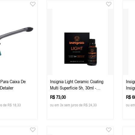
Para Caixa De
Insignia Light Ceramic Coating
Insi
Detailer
Multi Superfície 5h, 30ml -
Insi
Easytech
Plot
R$ 73,00
R$ 6
os de R$ 18,33
ou em 3x sem juros de R$ 24,33
ou em