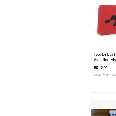
Taco De Eva P
Vermelho - Al
R$ 12,00
ou em 3x sem jur