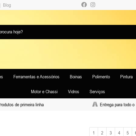
|
Blog
es
Ferramentas e Acessórios
Boinas
Polimento
Pintura
Motor e Chassi
Vidros
Serviços
odutos de primeira linha
Entrega para todo o 
1
2
3
4
5