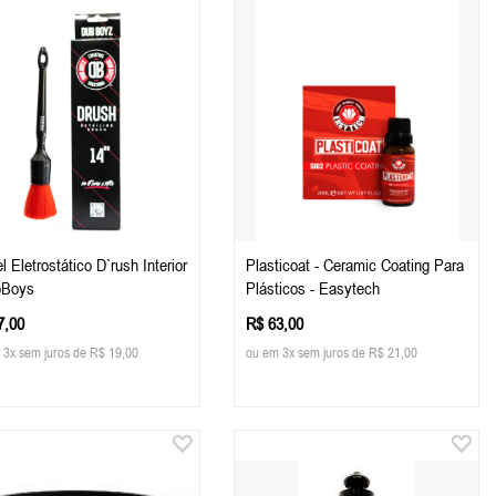
l Eletrostático D`rush Interior
Plasticoat - Ceramic Coating Para
bBoys
Plásticos - Easytech
7,00
R$ 63,00
 3x sem juros de R$ 19,00
ou em 3x sem juros de R$ 21,00