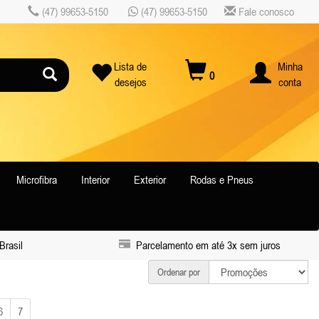
(47) 99653-5150
(47) 99653-5150
Fale conosco
Lista de
Minha
0
desejos
conta
Microfibra
Interior
Exterior
Rodas e Pneus
Brasil
Parcelamento em até 3x sem juros
Ordenar por
6
7