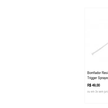
Borrifador Res
Trigger Spraye
R$ 49,00
ou em 3x sem jur