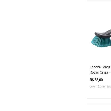
Escova Longa 
Rodas Cinza - 
R$ 55,00
ou em 3x sem jur