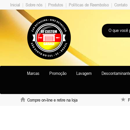
Inicial
|
Sobre nós
|
Produtos
|
Políticas de Reembolso
|
Contato
Marcas
Promoção
Lavagem
Descontaminant
Compre on-line e retire na loja
Pr