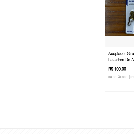
Acoplador Gira
Lavadora De A
Vonixx
R$ 100,00
ou em 3x sem jur