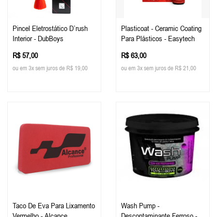
Pincel Eletrostático D`rush
Plasticoat - Ceramic Coating
Interior - DubBoys
Para Plásticos - Easytech
R$ 57,00
R$ 63,00
ou em 3x sem juros de R$ 19,00
ou em 3x sem juros de R$ 21,00
Taco De Eva Para Lixamento
Wash Pump -
Vermelho - Alcance
Descontaminante Ferroso -