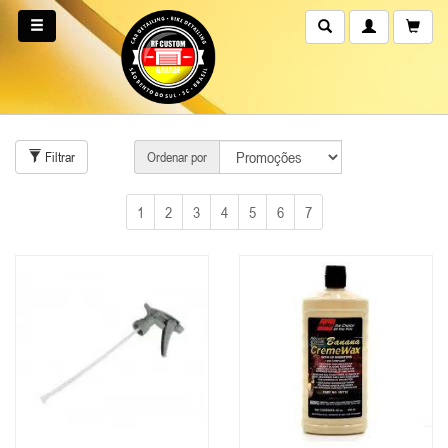
Filtrar
Ordenar por
1
2
3
4
5
6
7