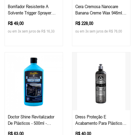
Borrifador Resistente A
Cera Cremosa Nanocare
Solvente Trigger Sprayer
Banana Creme Wax 946ml
Malco
Malco
R$ 49,00
R$ 228,00
ou em 3x sem juros de R$ 16,33
ou em 3x sem juros de R$ 76,00
Doctor Shine Revitalizador
Dress Proteção E
De Plásticos - 500ml -
Acabamento Para Plásticos
Cadillac
E Interiores 500ml - Easy
R$ 63,00
R$ 40,00