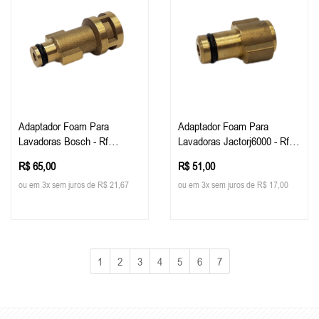
Adaptador Foam Para
Adaptador Foam Para
Lavadoras Bosch - Rf
Lavadoras Jactorj6000 - Rf
Custom
Custom
R$ 65,00
R$ 51,00
ou em 3x sem juros de R$ 21,67
ou em 3x sem juros de R$ 17,00
1
2
3
4
5
6
7