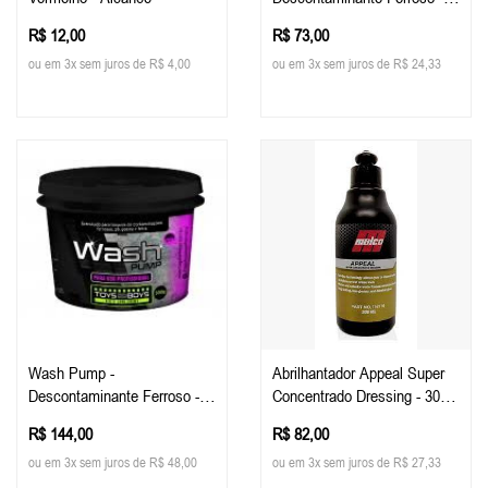
300g - Toys For Boys
R$ 12,00
R$ 73,00
ou em 3x sem juros de R$ 4,00
ou em 3x sem juros de R$ 24,33
Wash Pump -
Abrilhantador Appeal Super
Descontaminante Ferroso -
Concentrado Dressing - 300
800g - Toys For Boys
Ml - Malco
R$ 144,00
R$ 82,00
ou em 3x sem juros de R$ 48,00
ou em 3x sem juros de R$ 27,33