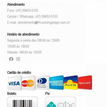
Atendimento
Fone: (47) 99653-5150
Celular / Whatsapp: (47) 99653-5150
E-mail:
atendimento
rfcustomgarage.com.br
Horário de atendimento
Segunda à sexta das 08h30 às 12h00
13h00 às 18h00
Sábado: 08h30 às 12h00
Cartão de crédito
Boleto
Pix