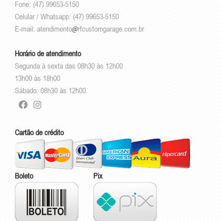
Fone: (47) 99653-5150
Celular / Whatsapp: (47) 99653-5150
E-mail:
atendimento
rfcustomgarage.com.br
Horário de atendimento
Segunda à sexta das 08h30 às 12h00
13h00 às 18h00
Sábado: 08h30 às 12h00
Cartão de crédito
Boleto
Pix