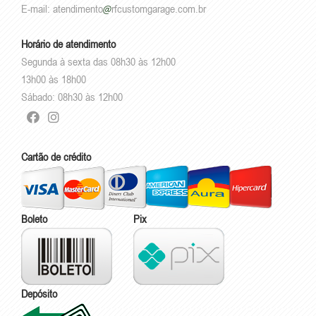
E-mail:
atendimento
rfcustomgarage.com.br
Horário de atendimento
Segunda à sexta das 08h30 às 12h00
13h00 às 18h00
Sábado: 08h30 às 12h00
Cartão de crédito
Boleto
Pix
Depósito