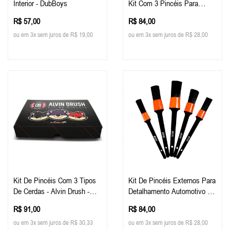
Interior - DubBoys
Kit Com 3 Pincéis Para
Detalhamento - Dub Boyz
R$ 57,00
R$ 84,00
ou em 3x sem juros de R$ 19,00
ou em 3x sem juros de R$ 28,00
Kit De Pincéis Com 3 Tipos
Kit De Pincéis Externos Para
De Cerdas - Alvin Drush -
Detalhamento Automotivo -
Dub Boyz
Evox (5 Pincéis)
R$ 91,00
R$ 84,00
ou em 3x sem juros de R$ 30,33
ou em 3x sem juros de R$ 28,00