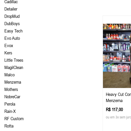
Cadillac
Detailer
DropMud
DubBoys
Easy Tech
Evo Auto
Evox
Kers
Little Trees
MagilClean
Malco
Menzerna
Mothers
Heavy Cut Co
NobreCar
Menzerna
Perola
R$ 117,00
Rain-X
ou em 3x sem jur
RF Custom
Rotta