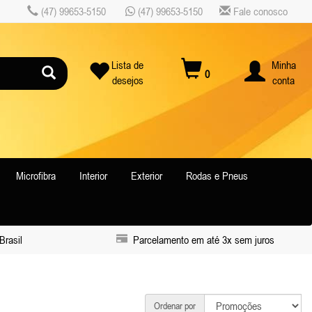
(47) 99653-5150
(47) 99653-5150
Fale conosco
Lista de
Minha
0
desejos
conta
Microfibra
Interior
Exterior
Rodas e Pneus
Brasil
Parcelamento em até 3x sem juros
Ordenar por