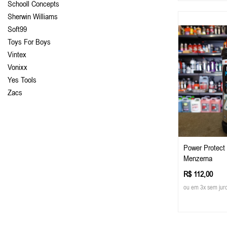
Schooll Concepts
Sherwin Williams
Soft99
Toys For Boys
Vintex
Vonixx
Yes Tools
Zacs
Power Protect 
Menzerna
R$ 112,00
ou em 3x sem jur