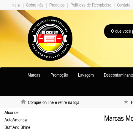
Inicial
|
Sobre nós
|
Produtos
|
Políticas de Reembolso
|
Contato
Marcas
Promoção
Lavagem
Descontaminant
Compre on-line e retire na loja
Pr
Alcance
Marcas Me
AutoAmerica
Buff And Shine