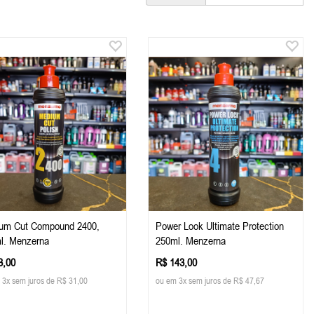
um Cut Compound 2400,
Power Look Ultimate Protection
l. Menzerna
250ml. Menzerna
3,00
R$ 143,00
 3x sem juros de R$ 31,00
ou em 3x sem juros de R$ 47,67