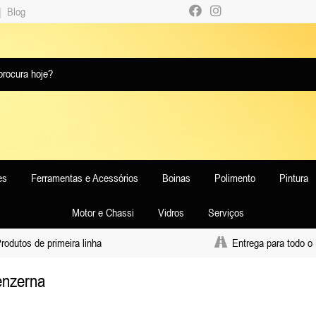
|
Blog
es
Ferramentas e Acessórios
Boinas
Polimento
Pintura
Motor e Chassi
Vidros
Serviços
odutos de primeira linha
Entrega para todo o 
nzerna