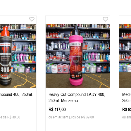
mpound 400, 250ml.
Heavy Cut Compound LADY 400,
Medi
250ml. Menzerna
250m
R$ 117,00
R$ 9
os de R$ 39,00
ou em 3x sem juros de R$ 39,00
ou em