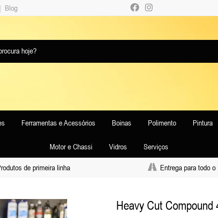
|
Blog
es
Ferramentas e Acessórios
Boinas
Polimento
Pintura
Motor e Chassi
Vidros
Serviços
odutos de primeira linha
Entrega para todo o 
Heavy Cut Compound 4