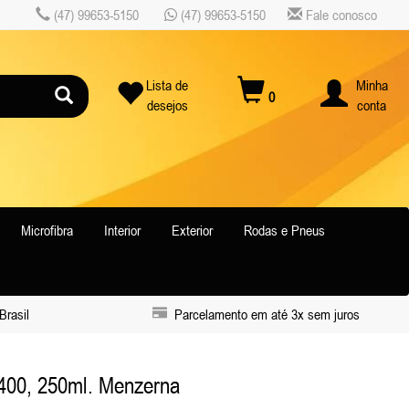
(47) 99653-5150
(47) 99653-5150
Fale conosco
Lista de
Minha
0
desejos
conta
Microfibra
Interior
Exterior
Rodas e Pneus
Brasil
Parcelamento em até 3x sem juros
00, 250ml. Menzerna