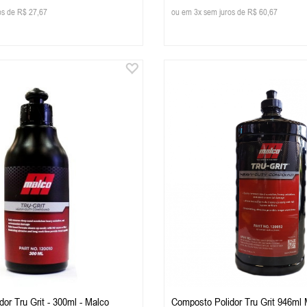
os de R$ 27,67
ou em 3x sem juros de R$ 60,67
or Tru Grit - 300ml - Malco
Composto Polidor Tru Grit 946ml