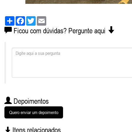
Share
Facebook
Twitter
Email
Ficou com dúvidas? Pergunte aqui
Depoimentos
Quero enviar um depoimento
Itens relacionados