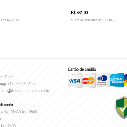
R$ 331,00
os de R$ 26,33
ou em 3x sem juros de R$ 110,33
Cartão de crédito
53-5150
sapp: (47) 99653-5150
mento
rfcustomgarage.com.br
ndimento
ta das 08h30 às 12h00
0
 às 12h00