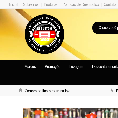
Inicial
|
Sobre nós
|
Produtos
|
Políticas de Reembolso
|
Contato
Marcas
Promoção
Lavagem
Descontaminant
Compre on-line e retire na loja
Pr