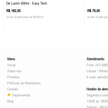
De Lustro 500ml - Easy Tech
R$ 182,00
R$ 79,00
ou em 3x sem juros de R$ 60,67
ou em 3x sem jur
Menu
Atendimento
Inicial
Fone: (47) 996
Sobre nós
Celular / What
Produtos
E-mail:
atendi
Políticas de Reembolso
Contato
Horário de ate
Depoimentos
Segunda à sex
Blog
13h00 às 18h0
Sábado: 08h30