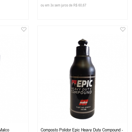
ou em 3x sem juros de R$ 60,67
 Malco
Composto Polidor Epic Heavy Duty Compound -