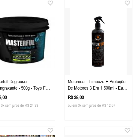
rfull Degreaser -
Motorcoat - Limpeza E Proteção
ngraxante - 500g - Toys For
De Motores 3 Em 1 500ml - Easy
Tech
3,00
R$ 38,00
 3x sem juros de R$ 24,33
ou em 3x sem juros de R$ 12,67