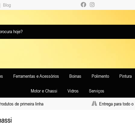
|
Blog
es
Ferramentas e Acessórios
Boinas
Polimento
Pintura
Motor e Chassi
Vidros
Serviços
odutos de primeira linha
Entrega para todo o 
hassi