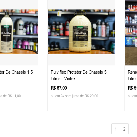
etor De Chassis 1,5
Pulviflex Protetor De Chassis 5
Remo
Litros - Vintex
Litro
R$ 87,00
R$ 5
os de R$ 11,00
ou em 3x sem juros de R$ 29,00
ou em
1
2