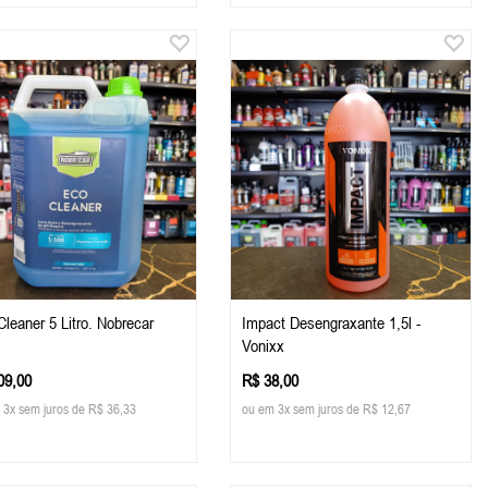
leaner 5 Litro. Nobrecar
Impact Desengraxante 1,5l -
Vonixx
09,00
R$ 38,00
 3x sem juros de R$ 36,33
ou em 3x sem juros de R$ 12,67