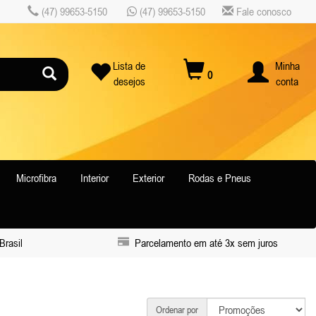
(47) 99653-5150
(47) 99653-5150
Fale conosco
Lista de
Minha
0
desejos
conta
Microfibra
Interior
Exterior
Rodas e Pneus
Brasil
Parcelamento em até 3x sem juros
Ordenar por