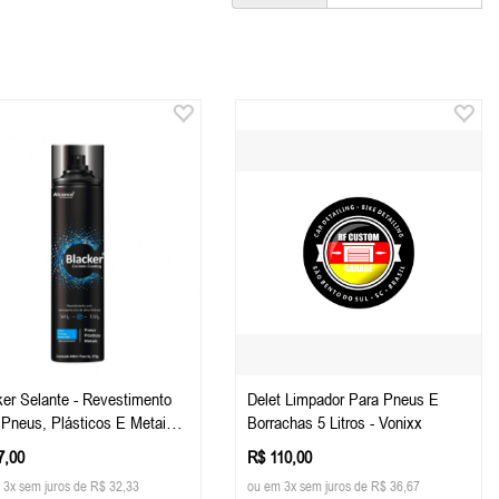
ker Selante - Revestimento
Delet Limpador Para Pneus E
 Pneus, Plásticos E Metais -
Borrachas 5 Litros - Vonixx
l - Alcance
7,00
R$ 110,00
 3x sem juros de R$ 32,33
ou em 3x sem juros de R$ 36,67