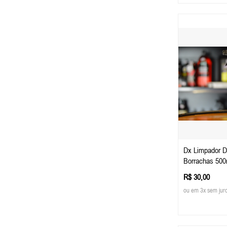
Dx Limpador 
Borrachas 500
R$ 30,00
ou em 3x sem jur