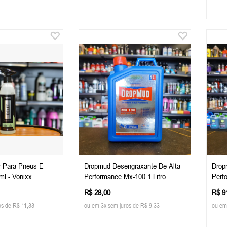
r Para Pneus E
Dropmud Desengraxante De Alta
Drop
ml - Vonixx
Performance Mx-100 1 Litro
Perf
R$ 28,00
R$ 9
os de R$ 11,33
ou em 3x sem juros de R$ 9,33
ou em