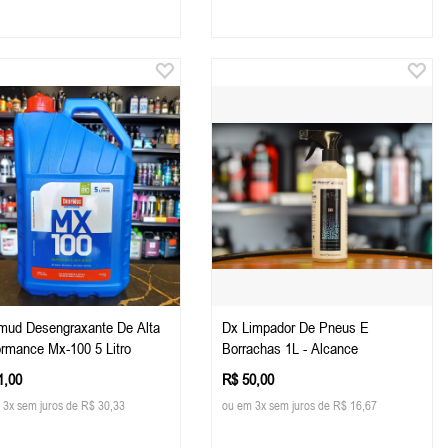
mud Desengraxante De Alta
Dx Limpador De Pneus E
ormance Mx-100 5 Litro
Borrachas 1L - Alcance
1,00
R$ 50,00
 3x sem juros de R$ 30,33
ou em 3x sem juros de R$ 16,67