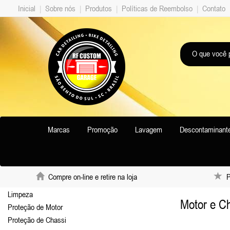
Inicial
|
Sobre nós
|
Produtos
|
Políticas de Reembolso
|
Contato
Marcas
Promoção
Lavagem
Descontaminant
Compre on-line e retire na loja
Pr
Limpeza
Motor e C
Proteção de Motor
Proteção de Chassi