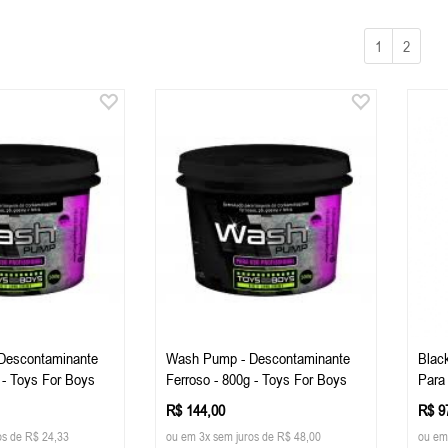
1
2
Descontaminante
Wash Pump - Descontaminante
Blac
 - Toys For Boys
Ferroso - 800g - Toys For Boys
Para
400m
R$ 144,00
R$ 9
os de R$ 24,33
ou em 3x sem juros de R$ 48,00
ou em