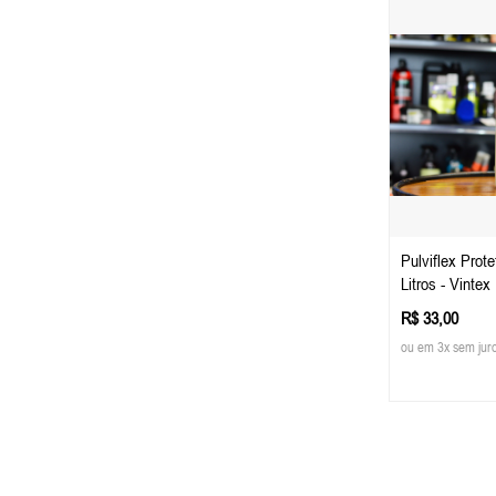
Pulviflex Prot
Litros - Vintex
R$ 33,00
ou em 3x sem jur