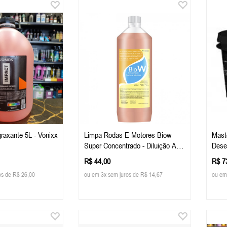
raxante 5L - Vonixx
Limpa Rodas E Motores Biow
Maste
Super Concentrado - Diluição Até
Dese
1:60 - (1 Litro) - Alcance
Boys
R$ 44,00
R$ 7
os de R$ 26,00
ou em 3x sem juros de R$ 14,67
ou em