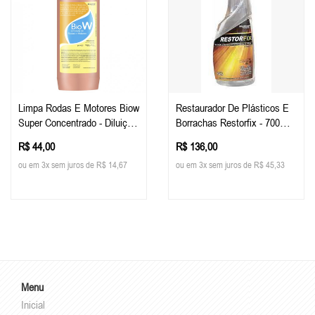
Limpa Rodas E Motores Biow
Restaurador De Plásticos E
Super Concentrado - Diluição
Borrachas Restorfix - 700ml -
Até 1:60 - (1 Litro) - Alcance
Alcance
R$ 44,00
R$ 136,00
ou em 3x sem juros de R$ 14,67
ou em 3x sem juros de R$ 45,33
Menu
Inicial