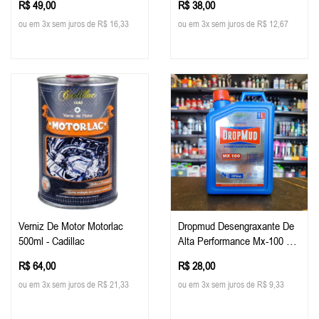
R$ 49,00
R$ 38,00
Até 1:10 - Easy Tech
ou em 3x sem juros de R$ 16,33
ou em 3x sem juros de R$ 12,67
Verniz De Motor Motorlac
Dropmud Desengraxante De
500ml - Cadillac
Alta Performance Mx-100 1
Litro
R$ 64,00
R$ 28,00
ou em 3x sem juros de R$ 21,33
ou em 3x sem juros de R$ 9,33