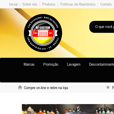
Inicial
|
Sobre nós
|
Produtos
|
Políticas de Reembolso
|
Contato
Marcas
Promoção
Lavagem
Descontaminant
Compre on-line e retire na loja
Pr