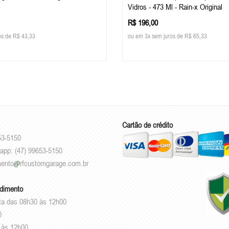
Vidros - 473 Ml - Rain-x Original
R$ 196,00
os de R$ 43,33
ou em 3x sem juros de R$ 65,33
Cartão de crédito
53-5150
sapp: (47) 99653-5150
mento
rfcustomgarage.com.br
ndimento
ta das 08h30 às 12h00
0
 às 12h00