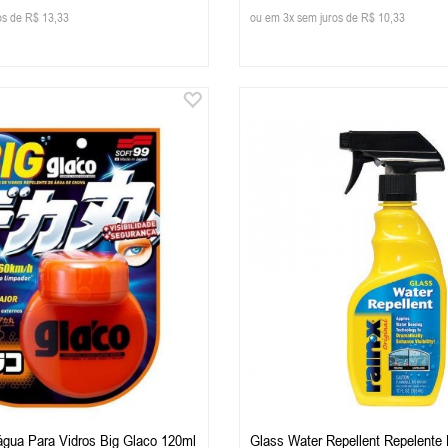
os de R$ 13,33
ou em 3x sem juros de R$ 10,33
água Para Vidros Big Glaco 120ml
Glass Water Repellent Repelente