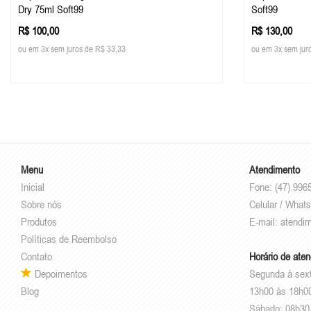
Dry 75ml Soft99
Soft99
R$ 100,00
R$ 130,00
ou em 3x sem juros de R$ 33,33
ou em 3x sem jur
Menu
Atendimento
Inicial
Fone: (47) 996
Sobre nós
Celular / What
Produtos
E-mail:
atendi
Políticas de Reembolso
Contato
Horário de ate
Depoimentos
Segunda à sex
Blog
13h00 às 18h0
Sábado: 08h30