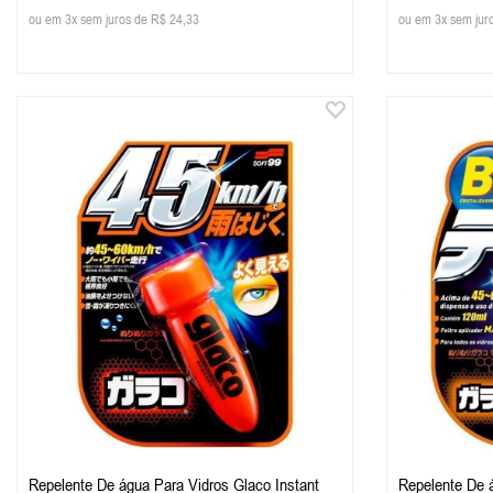
ou em 3x sem juros de R$ 24,33
ou em 3x sem jur
Repelente De água Para Vidros Glaco Instant
Repelente De 