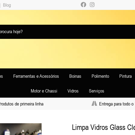
|
Blog
es
Ferramentas e Acessórios
Boinas
Polimento
Pintura
Motor e Chassi
Vidros
Serviços
odutos de primeira linha
Entrega para todo o 
Limpa Vidros Glass Cl