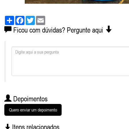
Share
Facebook
Twitter
Email
Ficou com dúvidas? Pergunte aqui
Depoimentos
Quero enviar um depoimento
Itens relacionados