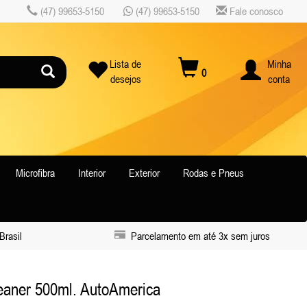
(47) 99653-5150
(47) 99653-5150
Fale conosco
Lista de
Minha
0
desejos
conta
Microfibra
Interior
Exterior
Rodas e Pneus
Brasil
Parcelamento em até 3x sem juros
eaner 500ml. AutoAmerica