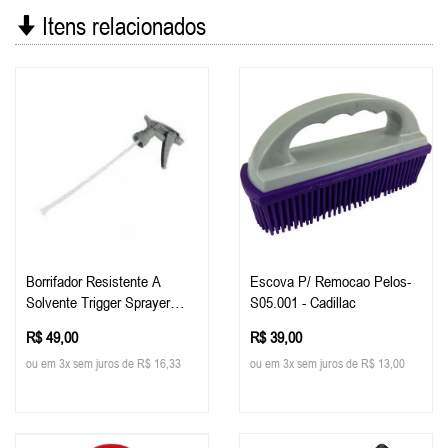
Itens relacionados
Borrifador Resistente A
Escova P/ Remocao Pelos-
Solvente Trigger Sprayer
S05.001 - Cadillac
Malco
R$ 49,00
R$ 39,00
ou em 3x sem juros de R$ 16,33
ou em 3x sem juros de R$ 13,00