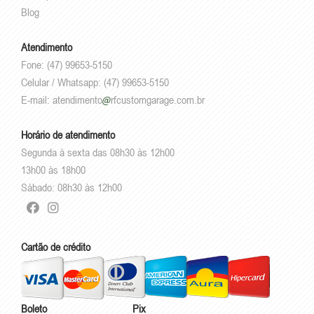
Blog
Atendimento
Fone: (47) 99653-5150
Celular / Whatsapp: (47) 99653-5150
E-mail:
atendimento
rfcustomgarage.com.br
Horário de atendimento
Segunda à sexta das 08h30 às 12h00
13h00 às 18h00
Sábado: 08h30 às 12h00
Cartão de crédito
Boleto
Pix