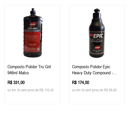
Composto Polidor Tru Grit
Composto Polidor Epic
946ml Malco
Heavy Duty Compound -
300ml - Malco
R$ 331,00
R$ 174,00
ou em 3x sem juros de R$ 110,33
ou em 3x sem juros de R$ 58,00