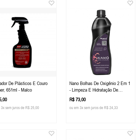
ador De Plásticos E Couro
Nano Bolhas De Oxigênio 2 Em 1
er, 651ml - Malco
- Limpeza E Hidratação De
Couros E Similares - 500 Ml -
5,00
R$ 73,00
Alcance
 3x sem juros de R$ 25,00
ou em 3x sem juros de R$ 24,33