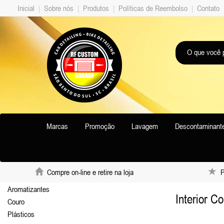
Inicial
|
Sobre nós
|
Produtos
|
Políticas de Reembolso
|
Contato
Marcas
Promoção
Lavagem
Descontaminant
Compre on-line e retire na loja
Pr
Aromatizantes
Interior C
Couro
Plásticos