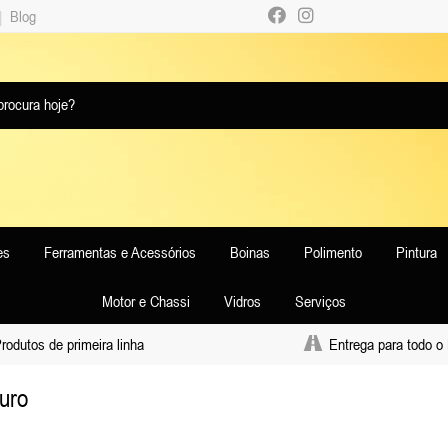
|
Blog
es
Ferramentas e Acessórios
Boinas
Polimento
Pintura
Motor e Chassi
Vidros
Serviços
odutos de primeira linha
Entrega para todo o 
ouro