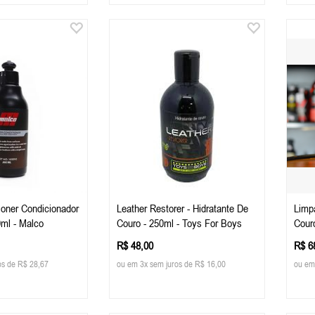
ioner Condicionador
Leather Restorer - Hidratante De
Limp
0ml - Malco
Couro - 250ml - Toys For Boys
Couro
Tech
R$ 48,00
R$ 6
os de R$ 28,67
ou em 3x sem juros de R$ 16,00
ou em