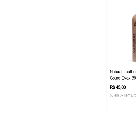
Natural Leathe
Couro Evox (5
R$ 45,00
ou em 3x sem jur