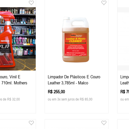
uro, Vinil E
Limpador De Plásticos E Couro
Limp
, 710ml. Mothers
Leather 3,785ml - Malco
Leath
R$ 255,00
R$ 7
os de R$ 32,00
ou em 3x sem juros de R$ 85,00
ou em