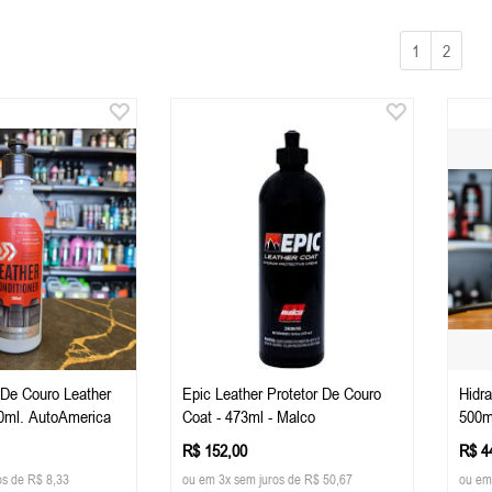
1
2
 De Couro Leather
Epic Leather Protetor De Couro
Hidr
00ml. AutoAmerica
Coat - 473ml - Malco
500m
R$ 152,00
R$ 4
os de R$ 8,33
ou em 3x sem juros de R$ 50,67
ou em