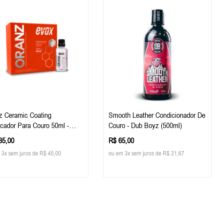
z Ceramic Coating
Smooth Leather Condicionador De
ficador Para Couro 50ml -
Couro - Dub Boyz (500ml)
35,00
R$ 65,00
 3x sem juros de R$ 45,00
ou em 3x sem juros de R$ 21,67