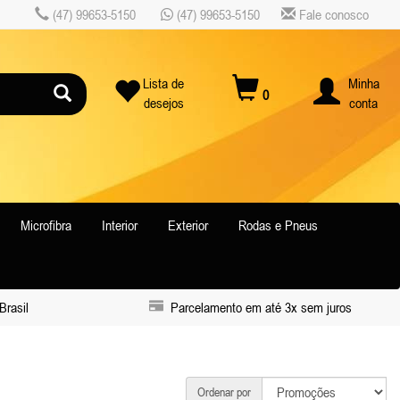
(47) 99653-5150
(47) 99653-5150
Fale conosco
Lista de
Minha
0
desejos
conta
Microfibra
Interior
Exterior
Rodas e Pneus
Brasil
Parcelamento em até 3x sem juros
Ordenar por