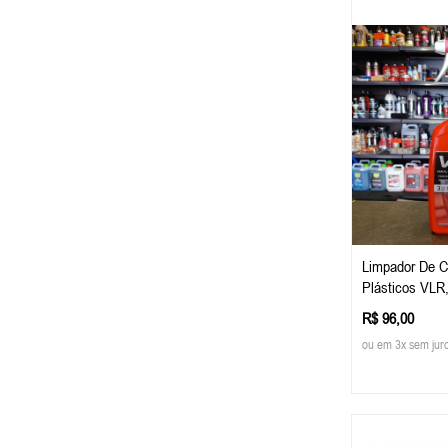
Limpador De Co
Plásticos VLR
R$ 96,00
ou em 3x sem jur