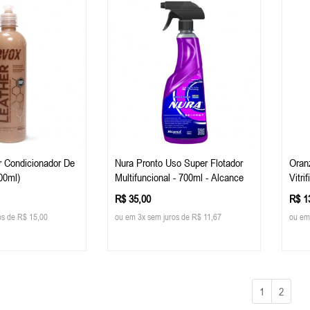
r Condicionador De
Nura Pronto Uso Super Flotador
Oran
00ml)
Multifuncional - 700ml - Alcance
Vitri
Evox
R$ 35,00
R$ 1
os de R$ 15,00
ou em 3x sem juros de R$ 11,67
ou em
1
2