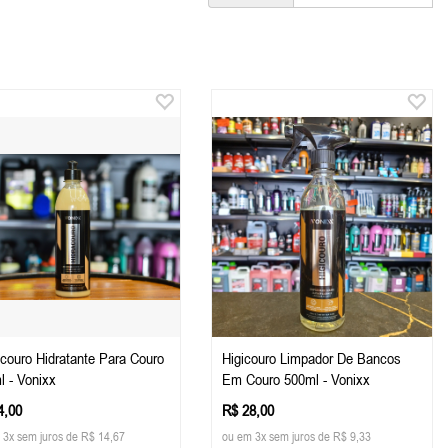
acouro Hidratante Para Couro
Higicouro Limpador De Bancos
l - Vonixx
Em Couro 500ml - Vonixx
4,00
R$ 28,00
 3x sem juros de R$ 14,67
ou em 3x sem juros de R$ 9,33