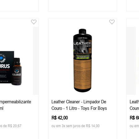
Impermeabilizante
Leather Cleaner - Limpador De
Leat
ml
Couro - 1 Litro - Toys For Boys
Couro
R$ 42,00
R$ 6
os de R$ 20,67
ou em 3x sem juros de R$ 14,00
ou em