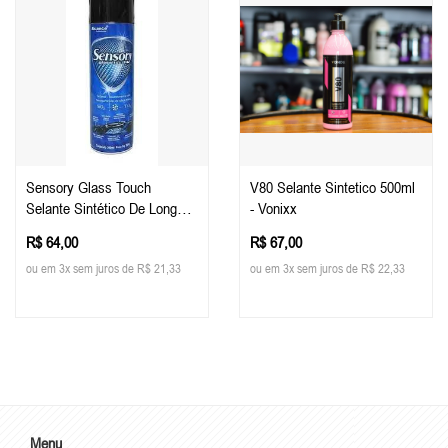
Sensory Glass Touch
V80 Selante Sintetico 500ml
Selante Sintético De Longa
- Vonixx
Duração 5h, 300ml - Alcance
R$ 64,00
R$ 67,00
ou em 3x sem juros de R$ 21,33
ou em 3x sem juros de R$ 22,33
Menu